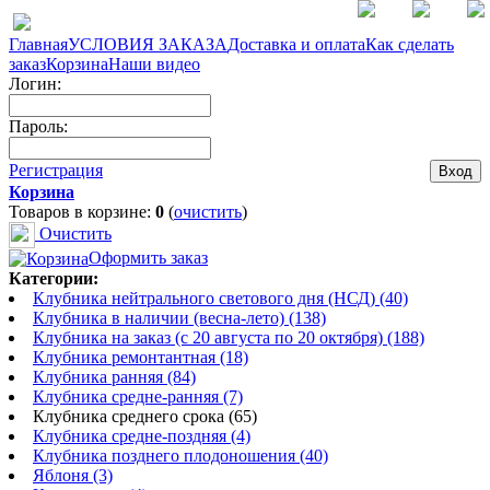
Главная
УСЛОВИЯ ЗАКАЗА
Доставка и оплата
Как сделать
заказ
Корзина
Наши видео
Логин:
Пароль:
Регистрация
Корзина
Товаров в корзине:
0
(
очистить
)
Очистить
Оформить заказ
Категории:
Клубника нейтрального светового дня (НСД) (40)
Клубника в наличии (весна-лето) (138)
Клубника на заказ (с 20 августа по 20 октября) (188)
Клубника ремонтантная (18)
Клубника ранняя (84)
Клубника средне-ранняя (7)
Клубника среднего срока (65)
Клубника средне-поздняя (4)
Клубника позднего плодоношения (40)
Яблоня (3)