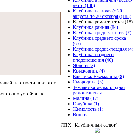
лето) (138)
Клубника на заказ (с 20
августа по 20 октября) (188)
Клубника ремонтантная (18)
Клубника ранняя (84)
Клубника средне-ранняя (7)
Клубника среднего срока
(65)
Клубника средне-поздняя (4)
Клубника позднего
плодоношения (40)
Яблоня (3)
Крыжовник (4)
Ежевика. Ежемалина (8)
Смородина (3)
орошей плотности, при этом
Земляника мелкоплодная
ремонтантная
статочно устойчив к
Малина (17)
Голубика (1)
Жимолость (1)
Вишня
ЛПХ "Клубничный салют"