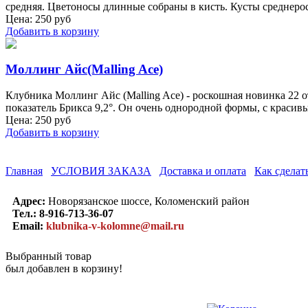
средняя. Цветоносы длинные собраны в кисть. Кусты среднеро
Цена:
250
руб
Добавить в корзину
Моллинг Айс(Malling Ace)
Клубника Моллинг Айс (Malling Ace) - роскошная новинка 22 
показатель Брикса 9,2°. Он очень однородной формы, с краси
Цена:
250
руб
Добавить в корзину
Главная
УСЛОВИЯ ЗАКАЗА
Доставка и оплата
Как сделать
Адрес:
Новорязанское шоссе, Коломенский район
Тел.:
8-916-713-36-07
Email:
klubnika-v-kolomne@mail.ru
Выбранный товар
был добавлен в корзину!