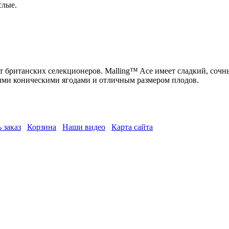
слые.
от британских селекционеров. Malling™ Ace имеет сладкий, соч
выми коническими ягодами и отличным размером плодов.
 заказ
Корзина
Наши видео
Карта сайта