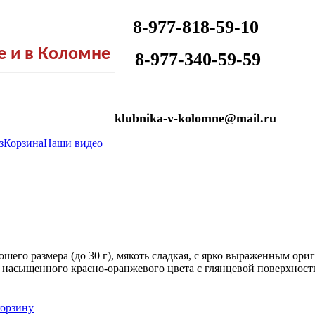
8-977-818-59-10
е и в Коломне
​
8-977-340-59-59
klubnika-v-kolomne@mail.ru
з
Корзина
Наши видео
шего размера (до 30 г), мякоть сладкая, с ярко выраженным ор
м, насыщенного красно-оранжевого цвета с глянцевой поверхност
корзину