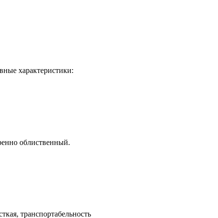
овные характеристики:
еренно облиственный.
сткая, транспортабельность