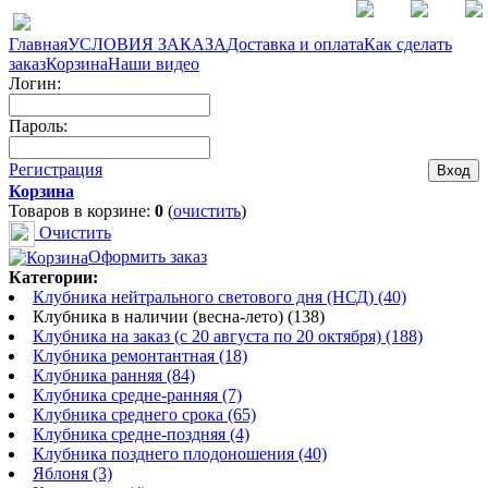
Главная
УСЛОВИЯ ЗАКАЗА
Доставка и оплата
Как сделать
заказ
Корзина
Наши видео
Логин:
Пароль:
Регистрация
Корзина
Товаров в корзине:
0
(
очистить
)
Очистить
Оформить заказ
Категории:
Клубника нейтрального светового дня (НСД) (40)
Клубника в наличии (весна-лето) (138)
Клубника на заказ (с 20 августа по 20 октября) (188)
Клубника ремонтантная (18)
Клубника ранняя (84)
Клубника средне-ранняя (7)
Клубника среднего срока (65)
Клубника средне-поздняя (4)
Клубника позднего плодоношения (40)
Яблоня (3)