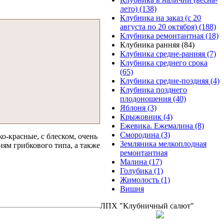
лето) (138)
Клубника на заказ (с 20
августа по 20 октября) (188)
Клубника ремонтантная (18)
Клубника ранняя (84)
Клубника средне-ранняя (7)
Клубника среднего срока
(65)
Клубника средне-поздняя (4)
Клубника позднего
плодоношения (40)
Яблоня (3)
Крыжовник (4)
Ежевика. Ежемалина (8)
Смородина (3)
о-красные, с блеском, очень
Земляника мелкоплодная
ям грибкового типа, а также
ремонтантная
Малина (17)
Голубика (1)
Жимолость (1)
Вишня
ЛПХ "Клубничный салют"