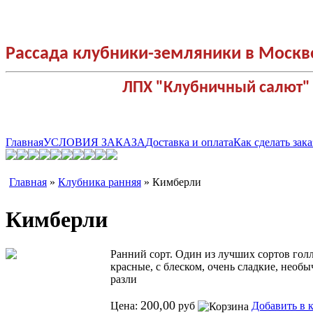
Рассада клубники-земляники в Москв
ЛПХ "Клубничный салют"
Главная
УСЛОВИЯ ЗАКАЗА
Доставка и оплата
Как сделать зака
Главная
»
Клубника ранняя
» Кимберли
Кимберли
Ранний сорт. Один из лучших сортов голл
красные, с блеском, очень сладкие, необ
разли
200,00
Цена:
руб
Добавить в 