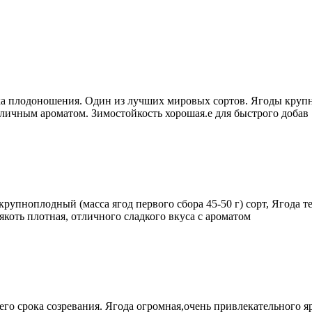
 плодоношения. Один из лучших мировых сортов. Ягоды крупн
отличным ароматом. Зимостойкость хорошая.е для быстрого добав
рупноплодный (масса ягод первого сбора 45-50 г) сорт, Ягода 
коть плотная, отличного сладкого вкуса с ароматом
о срока созревания. Ягода огромная,очень привлекательного яр