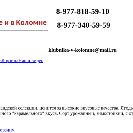
8-977-818-59-10
е и в Коломне
​
8-977-340-59-59
klubnika-v-kolomne@mail.ru
з
Корзина
Наши видео
андской селекции, ценится за высокие вкусовые качества. Ягоды 
ычного "карамельного" вкуса. Сорт урожайный, зимостойкий, с 
корзину