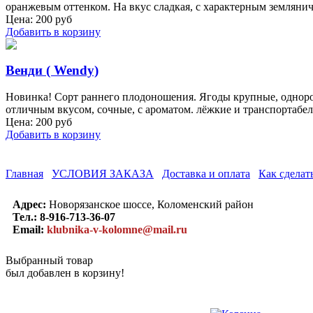
оранжевым оттенком. На вкус сладкая, с характерным землянич
Цена:
200
руб
Добавить в корзину
Венди ( Wendy)
Новинка! Сорт раннего плодоношения. Ягоды крупные, одноро
отличным вкусом, сочные, с ароматом. лёжкие и транспортаб
Цена:
200
руб
Добавить в корзину
Главная
УСЛОВИЯ ЗАКАЗА
Доставка и оплата
Как сделать
Адрес:
Новорязанское шоссе, Коломенский район
Тел.:
8-916-713-36-07
Email:
klubnika-v-kolomne@mail.ru
Выбранный товар
был добавлен в корзину!