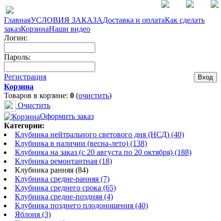
Главная
УСЛОВИЯ ЗАКАЗА
Доставка и оплата
Как сделать
заказ
Корзина
Наши видео
Логин:
Пароль:
Регистрация
Корзина
Товаров в корзине:
0
(
очистить
)
Очистить
Оформить заказ
Категории:
Клубника нейтрального светового дня (НСД) (40)
Клубника в наличии (весна-лето) (138)
Клубника на заказ (с 20 августа по 20 октября) (188)
Клубника ремонтантная (18)
Клубника ранняя (84)
Клубника средне-ранняя (7)
Клубника среднего срока (65)
Клубника средне-поздняя (4)
Клубника позднего плодоношения (40)
Яблоня (3)