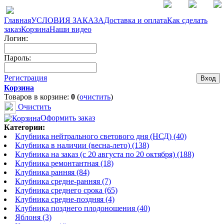
Главная
УСЛОВИЯ ЗАКАЗА
Доставка и оплата
Как сделать
заказ
Корзина
Наши видео
Логин:
Пароль:
Регистрация
Корзина
Товаров в корзине:
0
(
очистить
)
Очистить
Оформить заказ
Категории:
Клубника нейтрального светового дня (НСД) (40)
Клубника в наличии (весна-лето) (138)
Клубника на заказ (с 20 августа по 20 октября) (188)
Клубника ремонтантная (18)
Клубника ранняя (84)
Клубника средне-ранняя (7)
Клубника среднего срока (65)
Клубника средне-поздняя (4)
Клубника позднего плодоношения (40)
Яблоня (3)